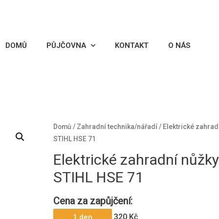
DOMŮ
PŮJČOVNA
KONTAKT
O NÁS
Domů
/
Zahradní technika/nářadí
/ Elektrické zahrad
STIHL HSE 71
Elektrické zahradní nůžk
STIHL HSE 71
Cena za zapůjčení:
320 Kč
1 den